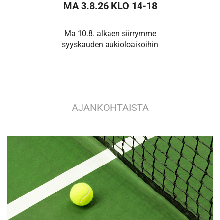
MA
3.8.26
KLO
1
4
-1
8
Ma 10.8. alkaen siirrymme
syyskauden aukioloaikoihin
AJANKOHTAISTA