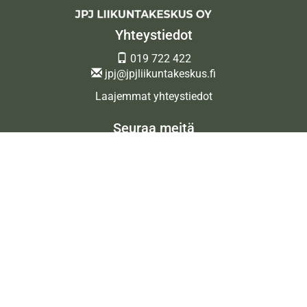
Yhteystiedot
019 722 422
jpj@jpjliikuntakeskus.fi
Laajemmat yhteystiedot
Seuraa meitä
Ota meidät seurantaan!
© JPJ Liikuntakeskus Oy
| Toiminnanohjausjärjestelmä
WiseGym