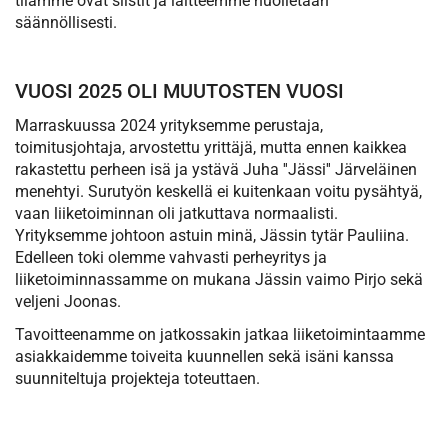
tilamme ovat siistit ja laitteemme huolletaan
säännöllisesti.
VUOSI 2025 OLI MUUTOSTEN VUOSI
Marraskuussa 2024 yrityksemme perustaja,
toimitusjohtaja, arvostettu yrittäjä, mutta ennen kaikkea
rakastettu perheen isä ja ystävä Juha ''Jässi'' Järveläinen
menehtyi. Surutyön keskellä ei kuitenkaan voitu pysähtyä,
vaan liiketoiminnan oli jatkuttava normaalisti.
Yrityksemme johtoon astuin minä, Jässin tytär Pauliina.
Edelleen toki olemme vahvasti perheyritys ja
liiketoiminnassamme on mukana Jässin vaimo Pirjo sekä
veljeni Joonas.
Tavoitteenamme on jatkossakin jatkaa liiketoimintaamme
asiakkaidemme toiveita kuunnellen sekä isäni kanssa
suunniteltuja projekteja toteuttaen.