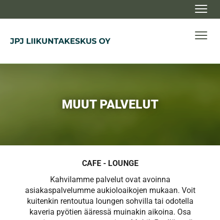
Navig
Navig
MUUT PALVELUT
CAFE - LOUNGE
Kahvilamme palvelut ovat avoinna
asiakaspalvelumme aukioloaikojen mukaan. Voit
kuitenkin rentoutua loungen sohvilla tai odotella
kaveria pyötien ääressä muinakin aikoina. Osa