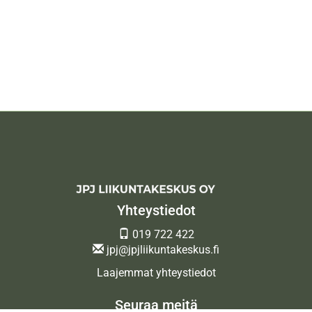
Yhteystiedot
019 722 422
jpj@jpjliikuntakeskus.fi
Laajemmat yhteystiedot
Seuraa meitä