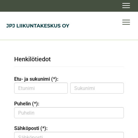
Navig
Navig
Henkilötiedot
Etu- ja sukunimi (*):
Puhelin (*):
Sähköposti (*):