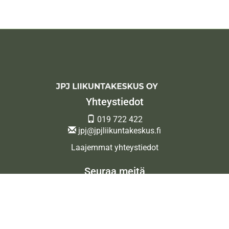
Yhteystiedot
019 722 422
jpj@jpjliikuntakeskus.fi
Laajemmat yhteystiedot
Seuraa meitä
Ota meidät seurantaan!