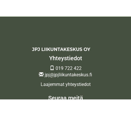
Yhteystiedot
019 722 422
jpj@jpjliikuntakeskus.fi
Laajemmat yhteystiedot
Seuraa meitä
Ota meidät seurantaan!