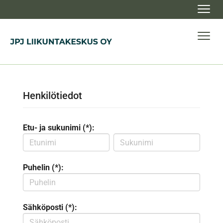
Navig
Navig
Henkilötiedot
Etu- ja sukunimi (*):
Puhelin (*):
Sähköposti (*):