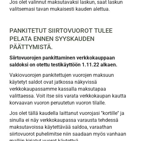
Jos olet valinnut maksutavaksi laskun, saat laskun
valitsemasi tavan mukaisesti kauden alettua.
PANKITETUT SIIRTOVUOROT TULEE
PELATA ENNEN SYYSKAUDEN
PÄÄTTYMISTÄ.
Siirtovuorojen pankittaminen verkkokauppaan
saldoksi on otettu testikäyttöön 1.11.22 alkaen.
Vakiovuorojen pankitettujen vuorojen maksuun
käytetyt saldot ovat jatkossa näkyvissä
verkkokaupassamme kassalla maksutapaa
valittaessa. Voit itse siis varata verkkokaupan kautta
korvaavan vuoron peruutetun vuoron tilalle.
Jos olet tällä kaudella laittanut vuorojasi ''kortille'' ja
sinulla ei näy verkkokaupassa varausta tehdessä
maksutavoissa käytettävää saldoa, varaathan
siirtovuorot puhelimitse niin saadaan myös vanhaan
malliin kirjatut vuorot käytettyä.