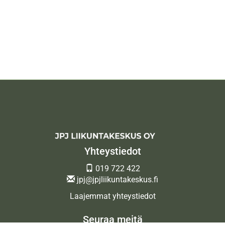
Yhteystiedot
019 722 422
jpj@jpjliikuntakeskus.fi
Laajemmat yhteystiedot
Seuraa meitä