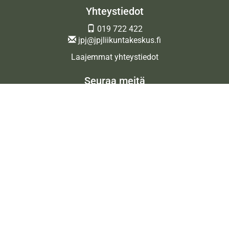
Yhteystiedot
019 722 422
jpj@jpjliikuntakeskus.fi
Laajemmat yhteystiedot
Seuraa meitä
Ota meidät seurantaan!
© JPJ Liikuntakeskus Oy
| Toiminnanohjausjärjestelmä
WiseGym
powered by
WiseNetwork