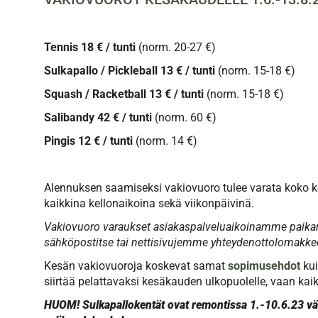
Tennis 18 € / tunti
(norm. 20-27 €)
Sulkapallo / Pickleball 13 € / tunti
(norm. 15-18 €)
Squash / Racketball 13 € / tunti
(norm. 15-18 €)
Salibandy 42 € / tunti
(norm. 60 €)
Pingis 12 € / tunti
(norm. 14 €)
Alennuksen saamiseksi vakiovuoro tulee varata koko k
kaikkina kellonaikoina sekä viikonpäivinä.
Vakiovuoro varaukset asiakaspalveluaikoinamme paikan 
sähköpostitse tai nettisivujemme yhteydenottolomakkee
Kesän vakiovuoroja koskevat samat
sopimusehdot
kui
siirtää pelattavaksi kesäkauden ulkopuolelle, vaan kai
HUOM! Sulkapallokentät ovat remontissa 1.-10.6.23 väli