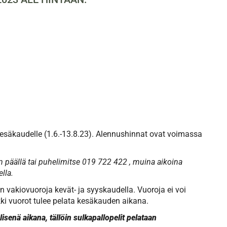
esäkaudelle (1.6.-13.8.23). Alennushinnat ovat voimassa
päällä tai puhelimitse 019 722 422 , muina aikoina
lla.
n vakiovuoroja kevät- ja syyskaudella. Vuoroja ei voi
kki vuorot tulee pelata kesäkauden aikana.
senä aikana, tällöin sulkapallopelit pelataan