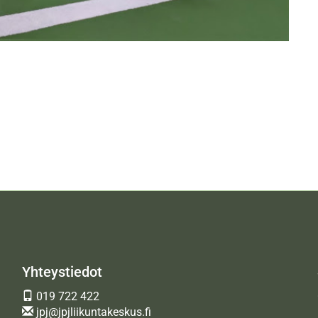
Yhteystiedot
019 722 422
jpj@jpjliikuntakeskus.fi