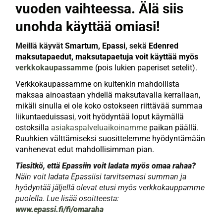
vuoden vaihteessa. Älä siis
unohda käyttää omiasi!
Meillä käyvät
Smartum,
Epassi
, sekä
Edenred
maksutapaedut, maksutapaetuja
voit
käyttää
myös
verkkokaupassamme
(pois
lukien
paperiset
setelit
).
Verkkokaupassamme on kuitenkin mahdollista
maksaa ainoastaan yhdellä maksutavalla kerrallaan,
mikäli sinulla ei ole koko ostokseen riittävää summaa
liikuntaeduissasi, voit hyödyntää loput käymällä
ostoksilla
asiakaspalveluaikoinamme
paikan päällä.
Ruuhkien välttämiseksi suosittelemme hyödyntämään
vanhenevat edut mahdollisimman pian.
Tiesitkö, että Epassiin voit ladata myös omaa rahaa?
Näin voit ladata Epassiisi tarvitsemasi summan ja
hyödyntää jäljellä olevat etusi myös verkkokauppamme
puolella. Lue lisää osoitteesta:
www.epassi.fi/fi/omaraha