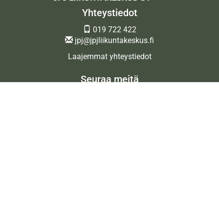
Yhteystiedot
019 722 422
jpj@jpjliikuntakeskus.fi
Laajemmat yhteystiedot
Seuraa meitä
Ota meidät seurantaan!
© JPJ Liikuntakeskus Oy
| Toiminnanohjausjärjestelmä
WiseGym
powered by
WiseNetwork