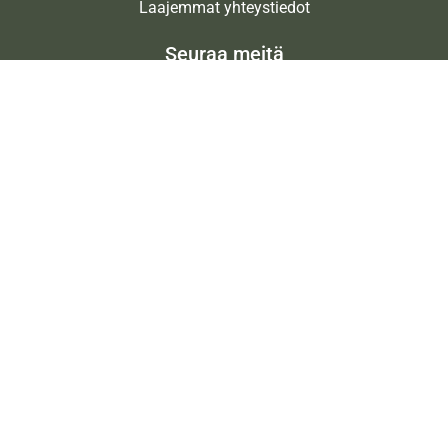
Laajemmat yhteystiedot
Seuraa meitä
Ota meidät seurantaan!
© JPJ Liikuntakeskus Oy
| Toiminnanohjausjärjestelmä
WiseGym
powered by
WiseNetwork
UKK
|
Tietosuojaseloste