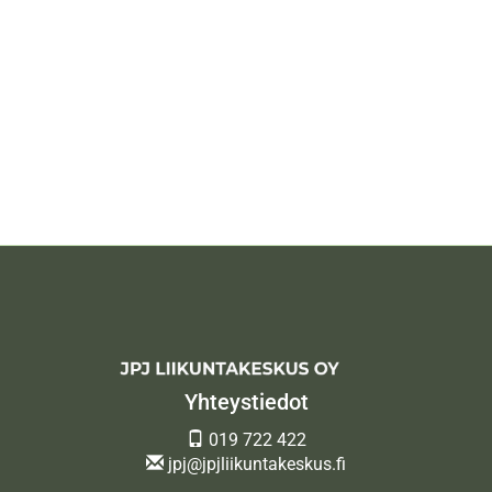
Yhteystiedot
019 722 422
jpj@jpjliikuntakeskus.fi