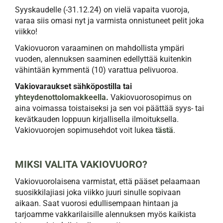
Syyskaudelle (-31.12.24) on vielä vapaita vuoroja,
varaa siis omasi nyt ja varmista onnistuneet pelit joka
viikko!
Vakiovuoron varaaminen on mahdollista ympäri
vuoden, alennuksen saaminen edellyttää kuitenkin
vähintään kymmentä (10) varattua pelivuoroa.
Vakiovaraukset sähköpostilla tai
yhteydenottolomakkeella
.
Vakiovuorosopimus on
aina voimassa toistaiseksi ja sen voi päättää syys- tai
kevätkauden loppuun kirjallisella ilmoituksella.
Vakiovuorojen sopimusehdot voit lukea
tästä
.
MIKSI VALITA VAKIOVUORO?
Vakiovuorolaisena varmistat, että pääset pelaamaan
suosikkilajiasi joka viikko juuri sinulle sopivaan
aikaan. Saat vuorosi edullisempaan hintaan ja
tarjoamme vakkarilaisille alennuksen myös kaikista