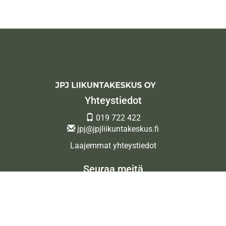
Yhteystiedot
019 722 422
jpj@jpjliikuntakeskus.fi
Laajemmat yhteystiedot
Seuraa meitä
Ota meidät seurantaan!