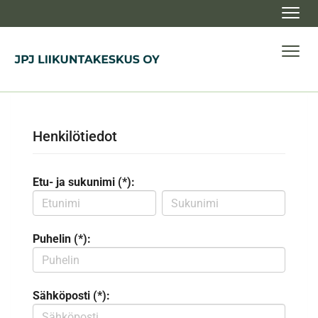
Navig
Navig
Henkilötiedot
Etu- ja sukunimi (*):
Puhelin (*):
Sähköposti (*):