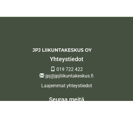
Yhteystiedot
019 722 422
jpj@jpjliikuntakeskus.fi
Laajemmat yhteystiedot
Seuraa meitä
Ota meidät seurantaan!