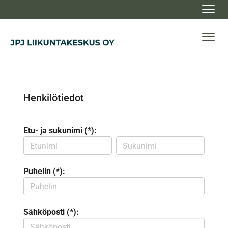
Navig
Navig
Henkilötiedot
Etu- ja sukunimi (*):
Puhelin (*):
Sähköposti (*):