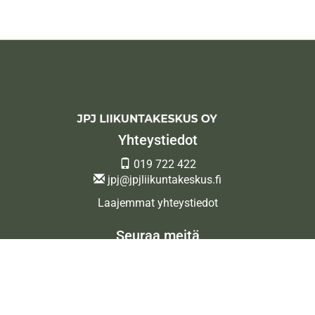
Yhteystiedot
019 722 422
jpj@jpjliikuntakeskus.fi
Laajemmat yhteystiedot
Seuraa meitä
Ota meidät seurantaan!