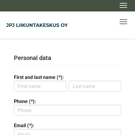
Navig
Navig
Personal data
First and last name (*):
Phone (*):
Email (*):